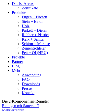
Das ist Arvox
Zertifikate
Produkte
Fugen + Fliesen
Stein + Beton
Holz
Parkett + Dielen
Rubber + Plastics
Kalk + Sanitär
Schirm + Markise
Zementschleier
Fett + Öl (NEU)
Projekte
Partner
Blog
Mehr
Anwendung
FAQ
Downloads
Presse
Kontakt
Die 2-Komponenten-Reiniger
Reinigen mit Sauerstoff
Mehr erfahren