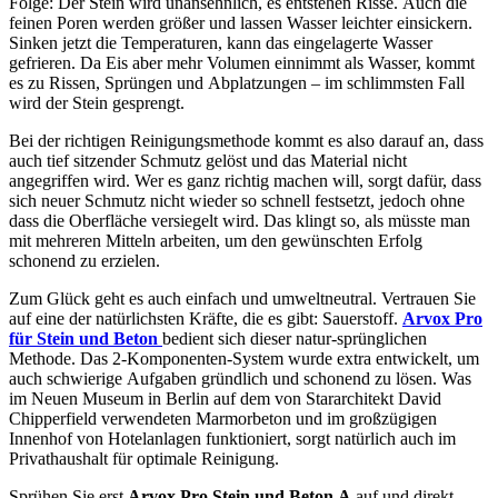
Folge: Der Stein wird unansehnlich, es entstehen Risse. Auch die
feinen Poren werden größer und lassen Wasser leichter einsickern.
Sinken jetzt die Temperaturen, kann das eingelagerte Wasser
gefrieren. Da Eis aber mehr Volumen einnimmt als Wasser, kommt
es zu Rissen, Sprüngen und Abplatzungen – im schlimmsten Fall
wird der Stein gesprengt.
Bei der richtigen Reinigungsmethode kommt es also darauf an, dass
auch tief sitzender Schmutz gelöst und das Material nicht
angegriffen wird. Wer es ganz richtig machen will, sorgt dafür, dass
sich neuer Schmutz nicht wieder so schnell festsetzt, jedoch ohne
dass die Oberfläche versiegelt wird. Das klingt so, als müsste man
mit mehreren Mitteln arbeiten, um den gewünschten Erfolg
schonend zu erzielen.
Zum Glück geht es auch einfach und umweltneutral. Vertrauen Sie
auf eine der natürlichsten Kräfte, die es gibt: Sauerstoff.
Arvox Pro
für Stein und Beton
bedient sich dieser natur-sprünglichen
Methode. Das 2-Komponenten-System wurde extra entwickelt, um
auch schwierige Aufgaben gründlich und schonend zu lösen. Was
im Neuen Museum in Berlin auf dem von Stararchitekt David
Chipperfield verwendeten Marmorbeton und im großzügigen
Innenhof von Hotelanlagen funktioniert, sorgt natürlich auch im
Privathaushalt für optimale Reinigung.
Sprühen Sie erst
Arvox Pro Stein und Beton A
auf und direkt