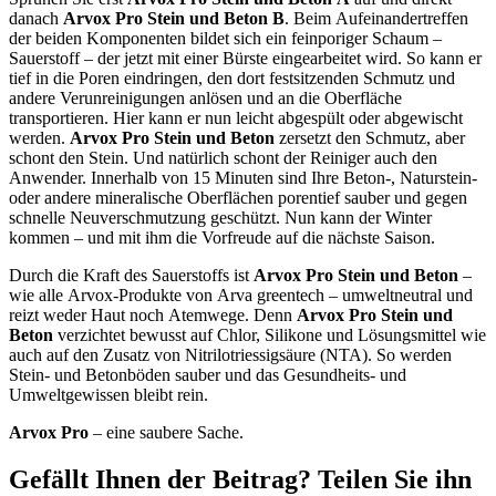
danach
Arvox Pro Stein und Beton B
. Beim Aufeinandertreffen
der beiden Komponenten bildet sich ein feinporiger Schaum –
Sauerstoff – der jetzt mit einer Bürste eingearbeitet wird. So kann er
tief in die Poren eindringen, den dort festsitzenden Schmutz und
andere Verunreinigungen anlösen und an die Oberfläche
transportieren. Hier kann er nun leicht abgespült oder abgewischt
werden.
Arvox Pro Stein und Beton
zersetzt den Schmutz, aber
schont den Stein. Und natürlich schont der Reiniger auch den
Anwender. Innerhalb von 15 Minuten sind Ihre Beton-, Naturstein-
oder andere mineralische Oberflächen porentief sauber und gegen
schnelle Neuverschmutzung geschützt. Nun kann der Winter
kommen – und mit ihm die Vorfreude auf die nächste Saison.
Durch die Kraft des Sauerstoffs ist
Arvox Pro Stein und Beton
–
wie alle Arvox-Produkte von Arva greentech – umweltneutral und
reizt weder Haut noch Atemwege. Denn
Arvox Pro Stein und
Beton
verzichtet bewusst auf Chlor, Silikone und Lösungsmittel wie
auch auf den Zusatz von Nitrilotriessigsäure (NTA). So werden
Stein- und Betonböden sauber und das Gesundheits- und
Umweltgewissen bleibt rein.
Arvox Pro
– eine saubere Sache.
Gefällt Ihnen der Beitrag? Teilen Sie ihn