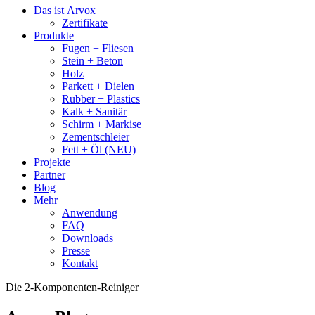
Das ist Arvox
Zertifikate
Produkte
Fugen + Fliesen
Stein + Beton
Holz
Parkett + Dielen
Rubber + Plastics
Kalk + Sanitär
Schirm + Markise
Zementschleier
Fett + Öl (NEU)
Projekte
Partner
Blog
Mehr
Anwendung
FAQ
Downloads
Presse
Kontakt
Die 2-Komponenten-Reiniger